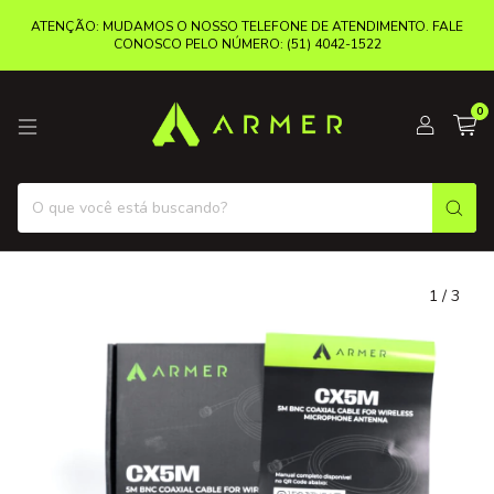
ATENÇÃO: MUDAMOS O NOSSO TELEFONE DE ATENDIMENTO. FALE
CONOSCO PELO NÚMERO: (51) 4042-1522
0
1
/
3