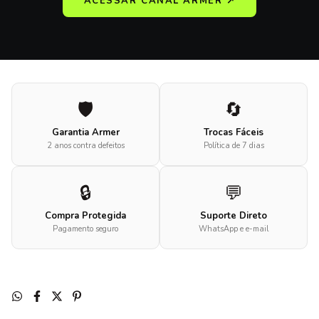
ACESSAR CANAL ARMER ↗
🛡️
🔄
Garantia Armer
Trocas Fáceis
2 anos contra defeitos
Política de 7 dias
🔒
💬
Compra Protegida
Suporte Direto
Pagamento seguro
WhatsApp e e-mail