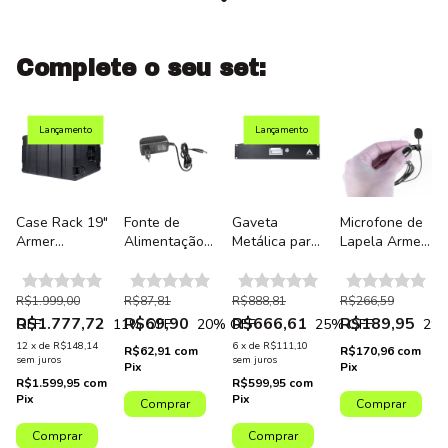
Complete o seu set:
Lançamento
Lançamento
Case Rack 19"
Fonte de
Gaveta
Microfone de
Armer
Alimentação
Metálica para
Lapela Armer
Guarder 6U
Bivolt para
Rack
N2 para
Elite
Microfone
Profissional
Sistema
Profissional
sem fio
19" Armer
Microfone
R$1.999,00
R$87,81
R$888,81
R$266,59
em Polietileno
Profissional
Guarder 2U
sem Fio
R$1.777,72
R$69,90
R$666,61
R$189,95
% OFF
11
% OFF
20
% OFF
25
% OFF
29
%
Armer
Elite com
Profissional
12
x
de
R$148,14
6
x
de
R$111,10
R$62,91
com
R$170,96
com
AX801M e
chave
Armer AX
sem juros
sem juros
Pix
Pix
AX802M
R$1.599,95
com
R$599,95
com
Pix
Pix