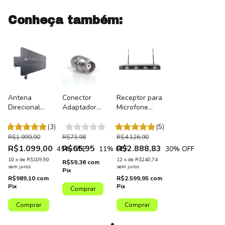
Conheça também:
Antena
Conector
Receptor para
Direcional
Adaptador
Microfone
BNC Passiva
TNC/BNC
sem Fio
450-960MHz
para
Profissional 8
(3)
(5)
Para
Microfone
Canais Armer
R$1.999,90
R$73,98
R$4.126,90
Microfone
sem Fio Armer
AX OCTA G2
R$1.099,00
R$65,95
R$2.888,83
45
% OFF
11
% OFF
30
% OFF
Sem Fio
AX OCTA /
10
x
de
R$109,90
12
x
de
R$240,74
R$59,36
com
Armer LPDA
AX800M -
sem juros
sem juros
Pix
Unidade
R$989,10
com
R$2.599,95
com
Pix
Pix