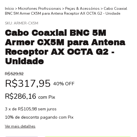
Início
>
Microfones Profissionais
>
Peças & Acessórios
>
Cabo Coaxial
BNC 5M Armer CX5M para Antena Receptor AX OCTA G2 - Unidade
SKU:
ARMER-CX5M
Cabo Coaxial BNC 5M
Armer CX5M para Antena
Receptor AX OCTA G2 -
Unidade
R$529,92
R$317,95
40
% OFF
R$286,16
com
Pix
3
x de
R$105,98
sem juros
10% de desconto
pagando com Pix
Ver mais detalhes