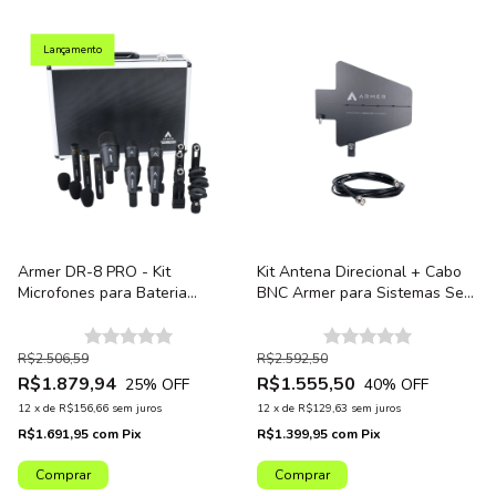
Lançamento
Armer DR-8 PRO - Kit
Kit Antena Direcional + Cabo
Microfones para Bateria
BNC Armer para Sistemas Sem
Profissional 8 Peças com Case
Fio (Octa G2)
R$2.506,59
R$2.592,50
R$1.879,94
R$1.555,50
25
% OFF
40
% OFF
12
x
de
R$156,66
sem juros
12
x
de
R$129,63
sem juros
R$1.691,95
com
Pix
R$1.399,95
com
Pix