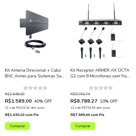
Kit Antena Direcional + Cabo
Kit Receptor ARMER AX OCTA
BNC Armer para Sistemas Sem
G2 com 8 Microfones sem Fio
Fio + Conector Adaptador
Profissional
TNC/BNC
R$2.648,00
R$9.764,74
R$1.589,00
R$8.788,27
40
% OFF
10
% OFF
12
x
de
R$132,42
sem juros
12
x
de
R$732,36
sem juros
R$1.430,10
com
Pix
R$7.909,44
com
Pix