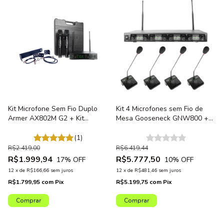
Kit Microfone Sem Fio Duplo
Kit 4 Microfones sem Fio de
Armer AX802M G2 + Kit
Mesa Gooseneck GNW800 +
Montagem de Rack
Receptor Armer AX OCTA G2
para Conferência Plenário
(1)
R$2.419,00
R$6.419,44
R$1.999,94
R$5.777,50
17
% OFF
10
% OFF
12
x
de
R$166,66
sem juros
12
x
de
R$481,46
sem juros
R$1.799,95
com
Pix
R$5.199,75
com
Pix