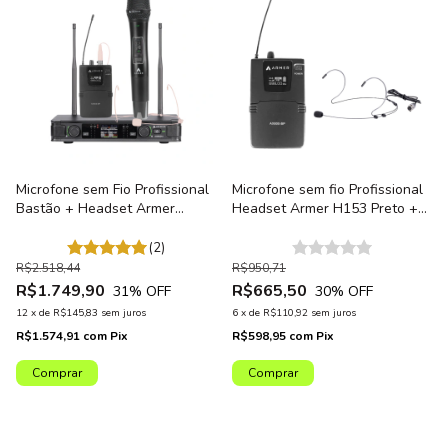
Microfone sem Fio Profissional
Microfone sem fio Profissional
Bastão + Headset Armer
Headset Armer H153 Preto +
AX802MH
Bodypack Armer AX800BP
(2)
R$2.518,44
R$950,71
R$1.749,90
R$665,50
31
% OFF
30
% OFF
12
x
de
R$145,83
sem juros
6
x
de
R$110,92
sem juros
R$1.574,91
com
Pix
R$598,95
com
Pix