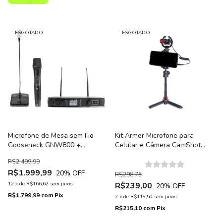
ESGOTADO
ESGOTADO
Microfone de Mesa sem Fio
Kit Armer Microfone para
Gooseneck GNW800 +
Celular e Câmera CamShot
Microfone sem fio Bastão
PRO + Tripé ACT-3
R$2.499,99
Armer AX800HT
R$1.999,99
20
% OFF
R$298,75
12
x
de
R$166,67
sem juros
R$239,00
20
% OFF
R$1.799,99
com
Pix
2
x
de
R$119,50
sem juros
R$215,10
com
Pix