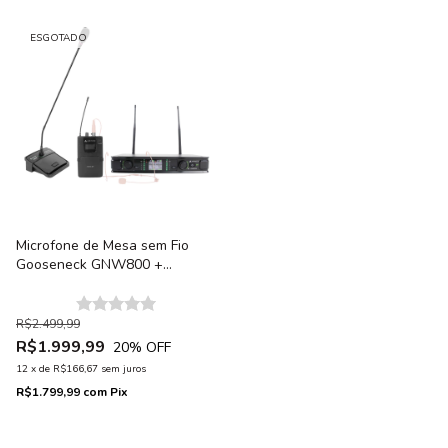
ESGOTADO
Microfone de Mesa sem Fio
Gooseneck GNW800 +
Microfone sem fio Headset
Armer AX800BP
R$2.499,99
R$1.999,99
20
% OFF
12
x
de
R$166,67
sem juros
R$1.799,99
com
Pix