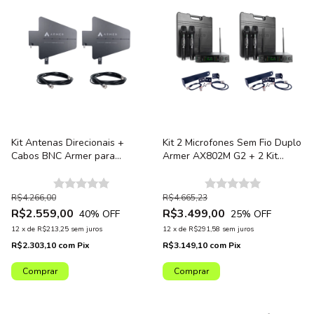
Kit Antenas Direcionais +
Kit 2 Microfones Sem Fio Duplo
Cabos BNC Armer para
Armer AX802M G2 + 2 Kit
Sistemas Sem Fio (Octa G2)
Montagem de Rack
R$4.266,00
R$4.665,23
R$2.559,00
R$3.499,00
40
% OFF
25
% OFF
12
x
de
R$213,25
sem juros
12
x
de
R$291,58
sem juros
R$2.303,10
com
Pix
R$3.149,10
com
Pix