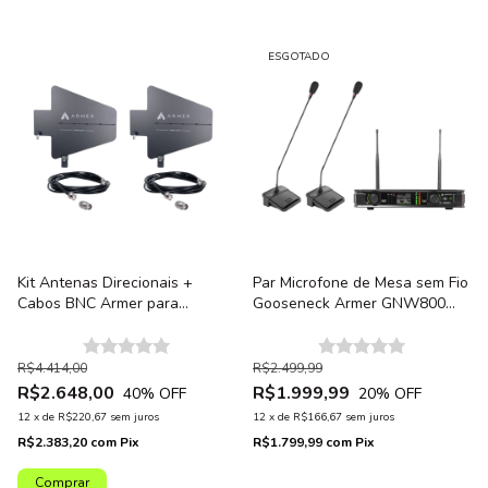
ESGOTADO
Kit Antenas Direcionais +
Par Microfone de Mesa sem Fio
Cabos BNC Armer para
Gooseneck Armer GNW800
Sistemas Sem Fio + Conector
com Receptor AX802M
Adaptador TNC/BNC
R$4.414,00
R$2.499,99
R$2.648,00
R$1.999,99
40
% OFF
20
% OFF
12
x
de
R$220,67
sem juros
12
x
de
R$166,67
sem juros
R$2.383,20
com
Pix
R$1.799,99
com
Pix