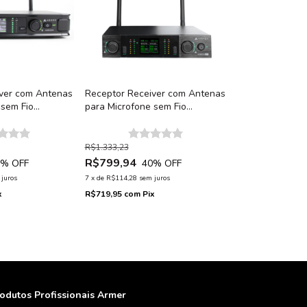
iver com Antenas
Receptor Receiver com Antenas
 sem Fio
para Microfone sem Fio
rmer AX802M
Profissional Armer AX802M G2
R$1.333,23
R$799,94
5
% OFF
40
% OFF
 juros
7
x
de
R$114,28
sem juros
x
R$719,95
com
Pix
odutos Profissionais Armer