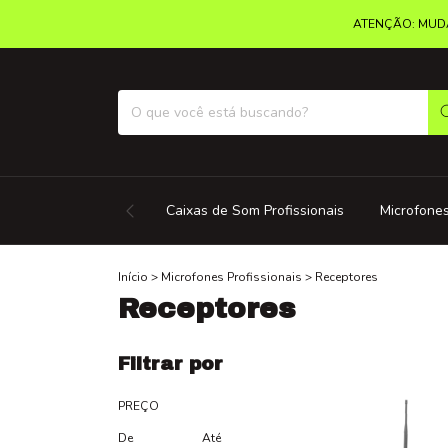
ATENÇÃO: MUDA
Caixas de Som Profissionais
Microfones
Início
>
Microfones Profissionais
>
Receptores
Receptores
Filtrar por
PREÇO
De
Até