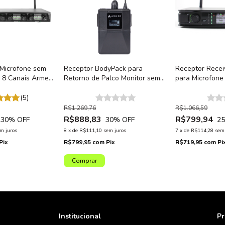
 Microfone sem
Receptor BodyPack para
Receptor Rece
al 8 Canais Armer
Retorno de Palco Monitor sem
para Microfone
Fio Armer AX800IEM
Profissional A
(5)
R$1.269,76
R$1.066,59
R$888,83
R$799,94
30
% OFF
30
% OFF
2
m juros
8
x
de
R$111,10
sem juros
7
x
de
R$114,28
sem
Pix
R$799,95
com
Pix
R$719,95
com
Pi
Institucional
Pr