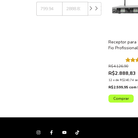
Receptor para
Fio Profission
AX OCTA G2
R$4.126,90
R$2.888,83
12
x
de
R$240,74
se
R$2.599,95
com