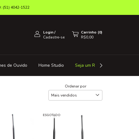
(51) 4042-1522
Login
/
Carrinho
(
0
)
Cadastre-se
R$0,00
nes de Ouvido
Home Studio
Seja um Revendedor
Octa 
Ordenar por
ESGOTADO