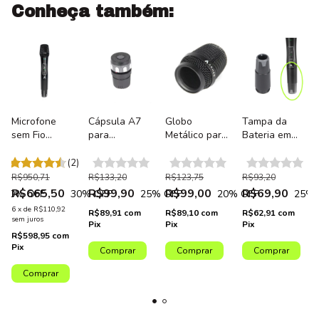
Conheça também:
Microfone
Cápsula A7
Globo
Tampa da
sem Fio
para
Metálico para
Bateria em
Bastão Armer
Microfone
Microfone
ABS para
AX800HT-
sem Fio
sem Fio
Microfone
)
(2)
Cápsula A8
Profissional
Profissional
sem Fio
R$950,71
R$133,20
R$123,75
R$93,20
Bastão Armer
Bastão Armer
Profissional
R$665,50
R$99,90
R$99,00
R$69,90
20
% OFF
30
% OFF
25
% OFF
20
% OFF
25
% 
AX800HT -
AX800HT -
Bastão Armer
6
x
de
R$110,92
R$89,91
com
R$89,10
com
R$62,91
com
Unidade
Unidade
AX800HT -
sem juros
Pix
Pix
Pix
Unidade
R$598,95
com
Pix