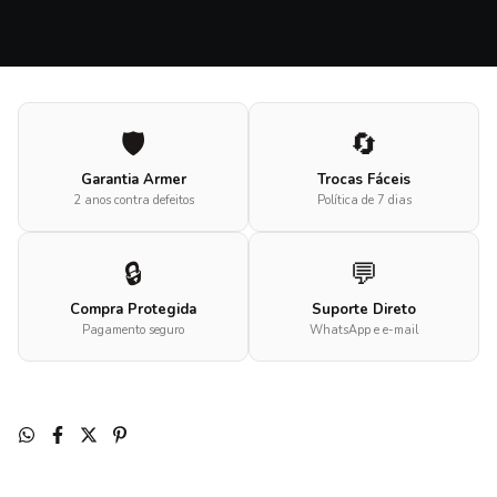
🛡️
🔄
Garantia Armer
Trocas Fáceis
2 anos contra defeitos
Política de 7 dias
🔒
💬
Compra Protegida
Suporte Direto
Pagamento seguro
WhatsApp e e-mail