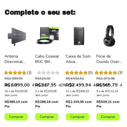
Complete o seu set:
Antena
Cabo Coaxial
Caixa de Som
Fone de
Direcional
BNC 5M
Ativa
Ouvido Over-
BNC Passiva
Armer CX5M
Profissional
Ear
450-960MHz
para Antena
Armer EVX
Profissional
)
(3)
(5)
(38)
Para
Receptor AX
10" 1000W
para Estúdio
R$1.999,90
R$529,92
R$4.592,52
R$1.073,98
Microfone
OCTA G2 -
Bivolt
Armer SH550
R$1.099,00
R$317,95
R$2.499,94
R$565,79
30
% OFF
45
% OFF
40
% OFF
46
% OFF
47
%
Sem Fio
Unidade
10
x
de
R$109,90
3
x
de
R$105,98
12
x
de
R$208,33
5
x
de
R$113,16
Armer LPDA
sem juros
sem juros
sem juros
sem juros
R$989,10
com
R$286,16
com
R$2.249,95
com
R$509,21
com
Pix
Pix
Pix
Pix