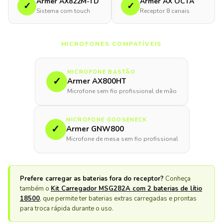
Armer AX822M-TD
Armer AX OCTA
✓
✓
Sistema com touch
Receptor 8 canais
MICROFONES COMPATÍVEIS
MICROFONE BASTÃO
✓
Armer AX800HT
Microfone sem fio profissional de mão
MICROFONE GOOSENECK
✓
Armer GNW800
Microfone de mesa sem fio profissional
Prefere carregar as baterias fora do receptor?
Conheça
também o
Kit Carregador MSG282A com 2 baterias de lítio
18500
, que permite ter baterias extras carregadas e prontas
para troca rápida durante o uso.