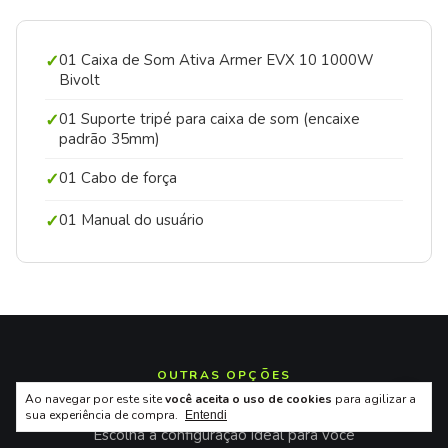
✓
01 Caixa de Som Ativa Armer EVX 10 1000W
Bivolt
✓
01 Suporte tripé para caixa de som (encaixe
padrão 35mm)
✓
01 Cabo de força
✓
01 Manual do usuário
OUTRAS OPÇÕES
Outras versões da EVX 10
Ao navegar por este site
você aceita o uso de cookies
para agilizar a
sua experiência de compra.
Entendi
Escolha a configuração ideal para você