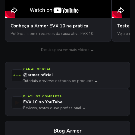
Conheça a Armer EVX 10 na prática
Teste d
Potência, som e recursos da caixa ativa EVX 10.
Veja o de
Deslize para ver mais vídeos →
CANAL OFICIAL
@armer.oficial
Tutoriais e reviews de todos os produtos →
PLAYLIST COMPLETA
▶
EVX 10 no YouTube
Reviews, testes e uso profissional →
Blog Armer