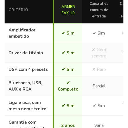
Caixa ativa
Caix
ARMER
CRITÉRIO
comum de
EVX 10
entrada
ampl
Amplificador
✔ Sim
✔ Sim
✘ 
embutido
✘ Nem
Driver de titânio
✔ Sim
De
sempre
DSP com 4 presets
✔ Sim
✘ Raro
✘
Bluetooth, USB,
✔
Parcial
✘
AUX e RCA
Completo
Liga e usa, sem
✘ 
✔ Sim
✔ Sim
mesa nem técnico
d
Garantia com
2 anos
Varia