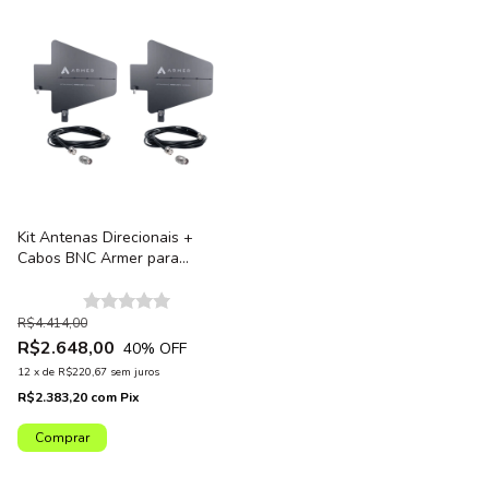
Kit Antenas Direcionais +
Cabos BNC Armer para
Sistemas Sem Fio + Conector
Adaptador TNC/BNC
R$4.414,00
R$2.648,00
40
% OFF
12
x
de
R$220,67
sem juros
R$2.383,20
com
Pix