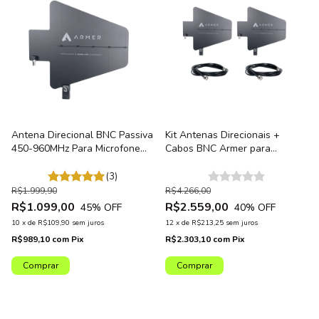
Antena Direcional BNC Passiva
Kit Antenas Direcionais +
450-960MHz Para Microfone
Cabos BNC Armer para
Sem Fio Armer LPDA
Sistemas Sem Fio (Octa G2)
(3)
R$1.999,90
R$4.266,00
R$1.099,00
R$2.559,00
45
% OFF
40
% OFF
10
x
de
R$109,90
sem juros
12
x
de
R$213,25
sem juros
R$989,10
com
Pix
R$2.303,10
com
Pix