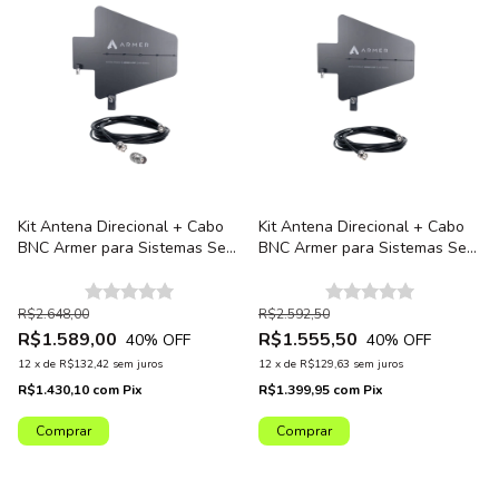
Kit Antena Direcional + Cabo
Kit Antena Direcional + Cabo
BNC Armer para Sistemas Sem
BNC Armer para Sistemas Sem
Fio + Conector Adaptador
Fio (Octa G2)
TNC/BNC
R$2.648,00
R$2.592,50
R$1.589,00
R$1.555,50
40
% OFF
40
% OFF
12
x
de
R$132,42
sem juros
12
x
de
R$129,63
sem juros
R$1.430,10
com
Pix
R$1.399,95
com
Pix