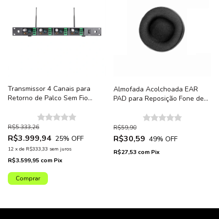
Transmissor 4 Canais para
Almofada Acolchoada EAR
Retorno de Palco Sem Fio
PAD para Reposição Fone de
Profissional Armer AX1004IEM-
Ouvido Armer SH550 -
TX Padrão Rack 19"
Unidade
R$5.333,26
R$59,90
R$3.999,94
R$30,59
25
% OFF
49
% OFF
12
x
de
R$333,33
sem juros
R$27,53
com
Pix
R$3.599,95
com
Pix