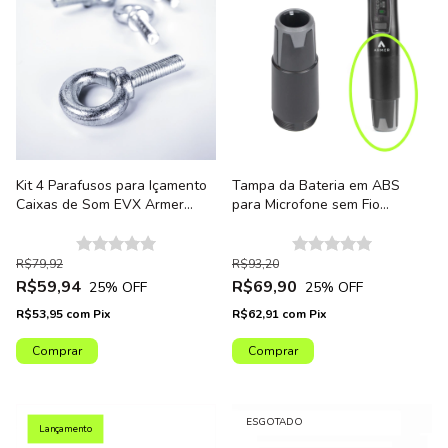
Kit 4 Parafusos para Içamento
Tampa da Bateria em ABS
Caixas de Som EVX Armer
para Microfone sem Fio
M8LB
Profissional Bastão Armer
AX800HT - Unidade
R$79,92
R$93,20
R$59,94
R$69,90
25
% OFF
25
% OFF
R$53,95
com
Pix
R$62,91
com
Pix
ESGOTADO
Lançamento