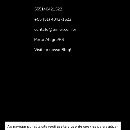
555140421522
+55 (51) 4042-1522
contato@armer.com.br
Porto Alegre/RS
Visite o nosso Blog!
Meios de pagamento
Ao navegar por este site
você aceita o uso de cookies
para agilizar