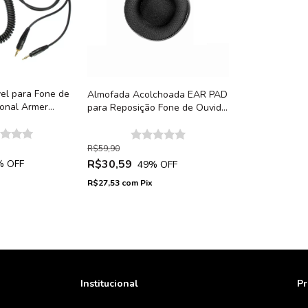
el para Fone de
Almofada Acolchoada EAR PAD
ional Armer
para Reposição Fone de Ouvido
Armer SH550 - Unidade
R$59,90
R$30,59
% OFF
49
% OFF
R$27,53
com
Pix
Institucional
Pr