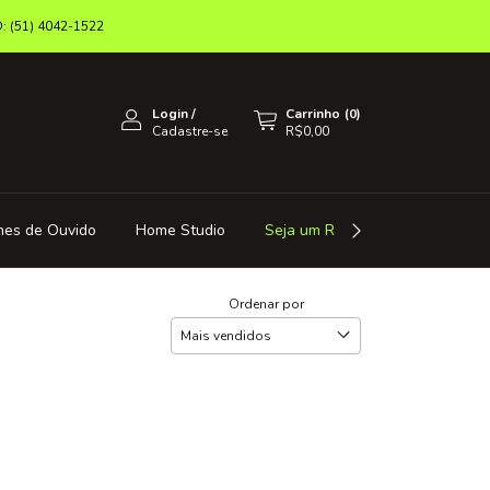
(51) 4042-1522
Login
/
Carrinho
(
0
)
Cadastre-se
R$0,00
nes de Ouvido
Home Studio
Seja um Revendedor
Octa 
Ordenar por