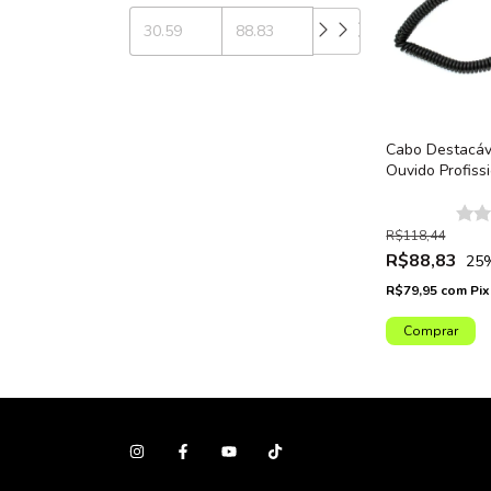
Cabo Destacáv
Ouvido Profiss
SH550
R$118,44
R$88,83
25
R$79,95
com
Pix