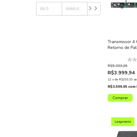
Transmissor 4 
Retorno de Pa
Profissional 
TX Padrão Rac
R$5.333,26
R$3.999,94
12
x
de
R$333,33
se
R$3.599,95
com
Lançamento