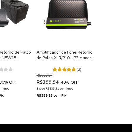
Retorno de Palco
Amplificador de Fone Retorno
er NEW15
de Palco XLR/P10 - P2 Armer
 de Palco
PH1PRO c/ Bateria
lt + Bag Capa
Recarregável
(3)
R$666,57
R$399,94
30
% OFF
40
% OFF
m juros
3
x
de
R$133,31
sem juros
Pix
R$359,95
com
Pix