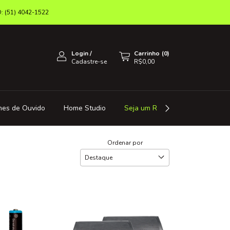
(51) 4042-1522
Login
/
Carrinho
(
0
)
Cadastre-se
R$0,00
nes de Ouvido
Home Studio
Seja um Revendedor
Octa 
Ordenar por