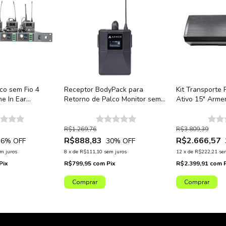
co sem Fio 4
Receptor BodyPack para
Kit Transporte 
e In Ear
Retorno de Palco Monitor sem
Ativo 15" Arm
Armer AX1004IEM
Fio Armer AX800IEM
1200W: Monitor
Bluetooth Bivo
R$1.269,76
R$3.809,39
R$888,83
R$2.666,57
6
% OFF
30
% OFF
m juros
8
x
de
R$111,10
sem juros
12
x
de
R$222,21
se
Pix
R$799,95
com
Pix
R$2.399,91
com