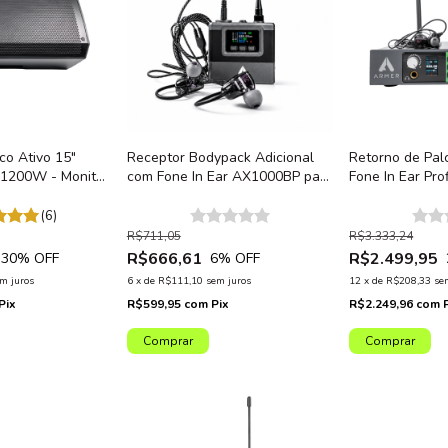
co Ativo 15"
Receptor Bodypack Adicional
Retorno de Pal
1200W - Monitor
com Fone In Ear AX1000BP para
Fone In Ear Pro
ssional Bluetooth
Retorno de Palco Armer
AX1001IEM
AX1000IEM
(6)
R$711,05
R$3.333,24
R$666,61
R$2.499,95
30
% OFF
6
% OFF
m juros
6
x
de
R$111,10
sem juros
12
x
de
R$208,33
se
Pix
R$599,95
com
Pix
R$2.249,96
com