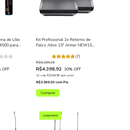
ria de Lítio
Kit Profissional 2x Retorno de
4500 para
Palco Ativo 15" Armer NEW15
ack Sem fio
1200W: Monitor de Palco
BP
Bluetooth Bivolt
(7)
R$6.284,18
R$4.398,92
 OFF
30
% OFF
12
x
de
R$366,58
sem juros
R$3.959,03
com
Pix
Lançamento