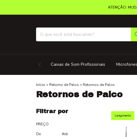
ATENÇÃO: MUDA
Caixas de Som Profissionais
Microfones
Início
>
Retorno de Palco
>
Retornos de Palco
Retornos de Palco
Filtrar por
Lançamento
PREÇO
De
Até