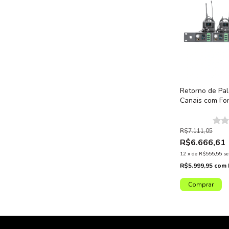
Retorno de Pal
Canais com Fon
Profissional 
R$7.111,05
R$6.666,61
12
x
de
R$555,55
se
R$5.999,95
com