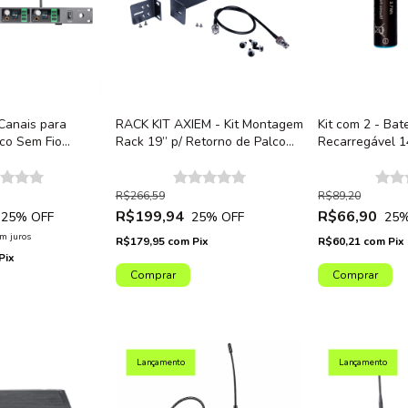
Canais para
RACK KIT AXIEM - Kit Montagem
Kit com 2 - Bate
lco Sem Fio
Rack 19” p/ Retorno de Palco
Recarregável 1
Armer AX1004IEM-
Sistema Sem Fio Armer Linha
Receptor Bodyp
k 19"
AX1000IEM
Armer AX1000
R$266,59
R$89,20
R$199,94
R$66,90
25
% OFF
25
% OFF
25
%
m juros
R$179,95
com
Pix
R$60,21
com
Pix
Pix
Lançamento
Lançamento