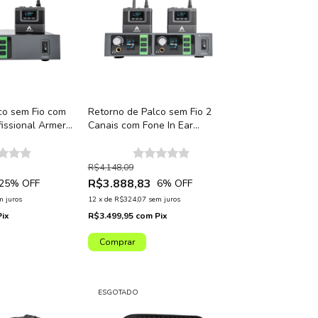
co sem Fio com
Retorno de Palco sem Fio 2
fissional Armer
Canais com Fone In Ear
Profissional Armer AX1002IEM
R$4.148,09
R$3.888,83
25
% OFF
6
% OFF
m juros
12
x
de
R$324,07
sem juros
Pix
R$3.499,95
com
Pix
ESGOTADO