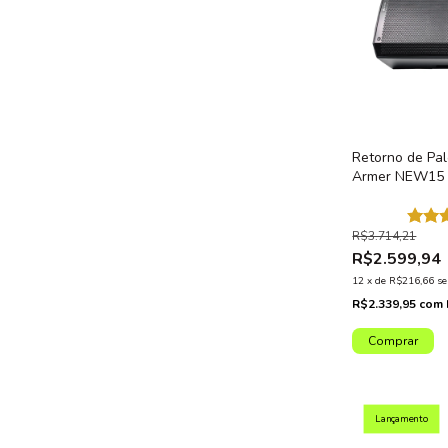
Retorno de Pal
Armer NEW15 
de Palco Profi
Bivolt
R$3.714,21
R$2.599,94
12
x
de
R$216,66
se
R$2.339,95
com
Lançamento