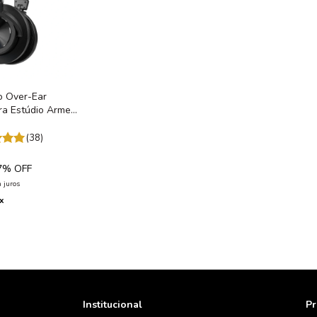
o Over-Ear
ara Estúdio Armer
(38)
7
% OFF
 juros
ix
Institucional
Pr