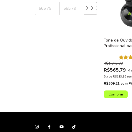
Fone de Ouvid
Profissional p
SH550
R$1.073,98
R$565,79
4
5
x
de
R$113,16
sem
R$509,21
com
P