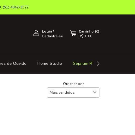
(51) 4042-1522
Login
/
Carrinho
(
0
)
Cadastre-se
R$0,00
nes de Ouvido
Home Studio
Seja um Revendedor
Octa 
Ordenar por