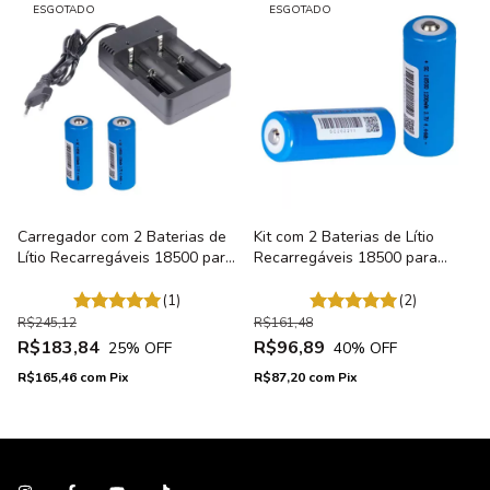
ESGOTADO
ESGOTADO
Carregador com 2 Baterias de
Kit com 2 Baterias de Lítio
Lítio Recarregáveis 18500 para
Recarregáveis 18500 para
Microfones Sem fio
Microfones Sem fio
(1)
(2)
R$245,12
R$161,48
R$183,84
R$96,89
25
% OFF
40
% OFF
R$165,46
com
Pix
R$87,20
com
Pix