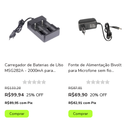
Carregador de Baterias de Lítio
Fonte de Alimentação Bivolt
MSG282A - 2000mA para
para Microfone sem fio
Microfone sem Fio Armer
Profissional Armer AX801M e
AX802M
R$133,28
R$87,81
R$99,94
R$69,90
25
% OFF
20
% OFF
R$89,95
com
Pix
R$62,91
com
Pix