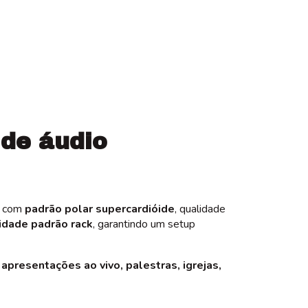
:
Alterar CEP
Calcular
de áudio
com
padrão polar supercardióide
, qualidade
idade padrão rack
, garantindo um setup
a
apresentações ao vivo, palestras, igrejas,