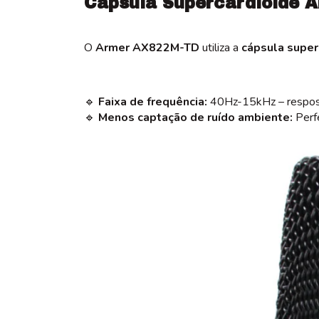
Cápsula Supercardióide A
O
Armer AX822M-TD
utiliza a
cápsula super
🔹
Faixa de frequência:
40Hz-15kHz – resposta
🔹
Menos captação de ruído ambiente:
Perf