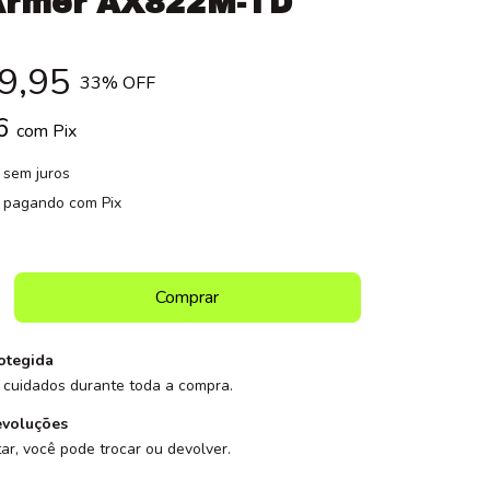
Armer AX822M-TD
9,95
33
% OFF
96
com
Pix
sem juros
pagando com Pix
otegida
cuidados durante toda a compra.
evoluções
ar, você pode trocar ou devolver.