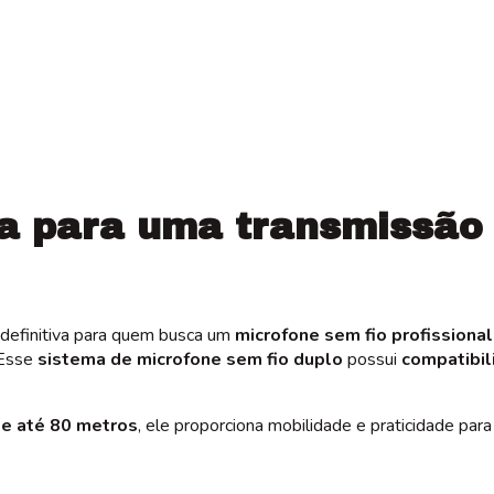
Entregas para o CEP
a para uma transmissão 
 definitiva para quem busca um
microfone sem fio profissional
 Esse
sistema de microfone sem fio duplo
possui
compatibil
de até 80 metros
, ele proporciona mobilidade e praticidade par