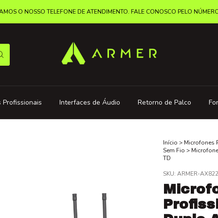
MOS O NOSSO TELEFONE DE ATENDIMENTO. FALE CONOSCO PELO NÚMERO: 
 Profissionais
Interfaces de Áudio
Retorno de Palco
Fo
Início
>
Microfones 
Sem Fio
>
Microfone
TD
SKU:
ARMER-AX82
Microf
Profiss