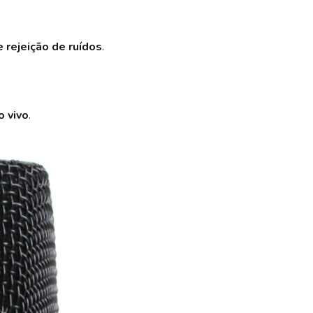
e rejeição de ruídos
.
o vivo
.