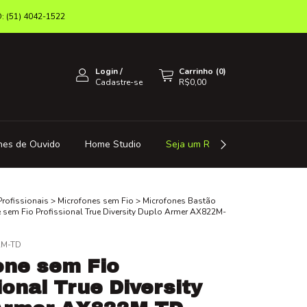
(51) 4042-1522
Login
/
Carrinho
(
0
)
Cadastre-se
R$0,00
nes de Ouvido
Home Studio
Seja um Revendedor
Octa 
Profissionais
>
Microfones sem Fio
>
Microfones Bastão
 sem Fio Profissional True Diversity Duplo Armer AX822M-
2M-TD
one sem Fio
ional True Diversity