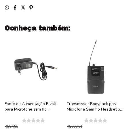
Conheça também:
Fonte de Alimentação Bivolt
Transmissor Bodypack para
para Microfone sem fio
Microfone Sem fio Headset ou
Profissional Armer AX801M e
Lapela Armer AX800-BP
AX802M
R$87,81
R$999,91