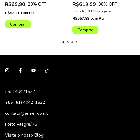
R$69,90
R$619,99
20
% OFF
38
% OFF
6
x
de
R$103,33
sem juros
R$62,91
com
Pix
R$557,99
com
Pix
555140421522
+55 (51) 4042-1522
contato@armer.com.br
Porto Alegre/RS
Visite o nosso Blog!