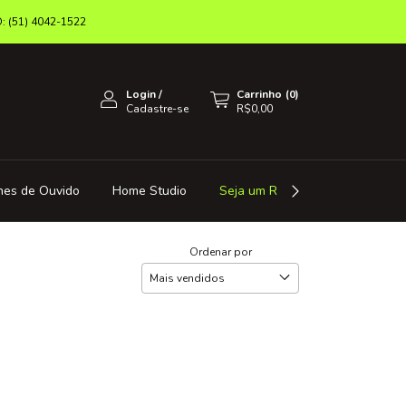
(51) 4042-1522
Login
/
Carrinho
(
0
)
Cadastre-se
R$0,00
nes de Ouvido
Home Studio
Seja um Revendedor
Octa 
Ordenar por