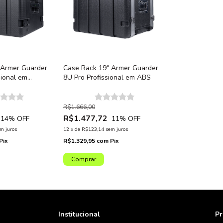
 Armer Guarder
Case Rack 19" Armer Guarder
sional em
8U Pro Profissional em ABS
R$1.666,00
R$1.477,72
14
% OFF
11
% OFF
m juros
12
x
de
R$123,14
sem juros
Pix
R$1.329,95
com
Pix
Institucional
Pr