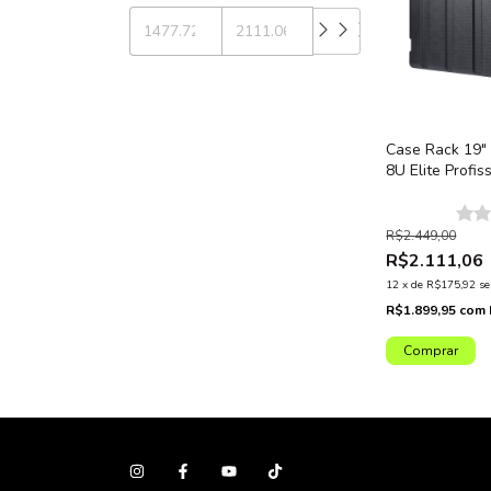
Case Rack 19"
8U Elite Profis
Polietileno
R$2.449,00
R$2.111,06
12
x
de
R$175,92
se
R$1.899,95
com