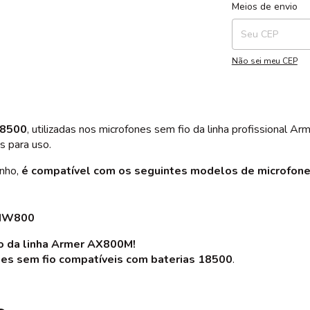
Entregas para o CEP
Meios de envio
Não sei meu CEP
18500
, utilizadas nos microfones sem fio da linha profissional 
 para uso.
enho,
é compatível com os seguintes modelos de microfone
GNW800
io da linha Armer AX800M!
nes sem fio compatíveis com baterias 18500
.