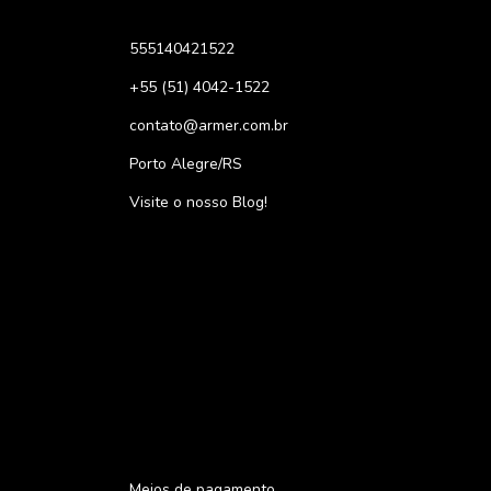
555140421522
+55 (51) 4042-1522
contato@armer.com.br
Porto Alegre/RS
Visite o nosso Blog!
Meios de pagamento