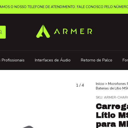
MOS O NOSSO TELEFONE DE ATENDIMENTO. FALE CONOSCO PELO NÚMERO: 
 Profissionais
Interfaces de Áudio
Retorno de Palco
Fo
Início
>
Microfones 
1
/
4
Baterias de Lítio 
SKU:
ARMER-CHAR
Carreg
Lítio 
para M