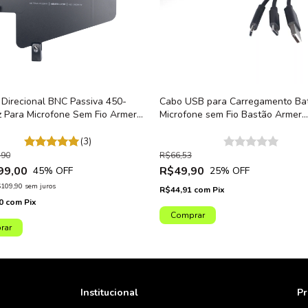
Direcional BNC Passiva 450-
Cabo USB para Carregamento Bat
 Para Microfone Sem Fio Armer
Microfone sem Fio Bastão Armer
AX800HT
(3)
,90
R$66,53
99,00
R$49,90
45
% OFF
25
% OFF
109,90
sem juros
R$44,91
com
Pix
10
com
Pix
Institucional
Pr