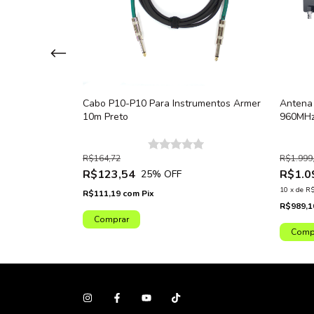
S para
Cabo P10-P10 Para Instrumentos Armer
Antena 
sional Bastão
10m Preto
960MHz
de
LPDA
R$164,72
R$1.999
R$123,54
R$1.0
25
% OFF
10
x
de
R$
R$111,19
com
Pix
R$989,