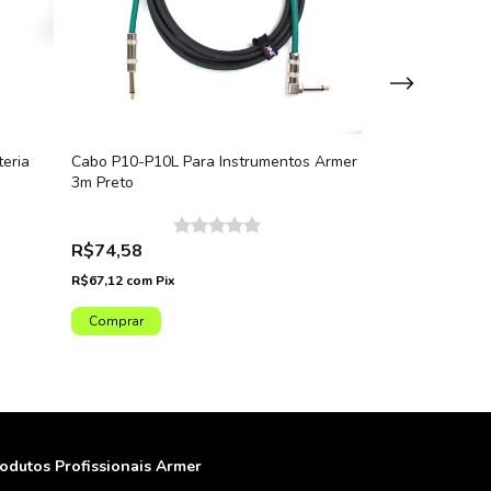
eria
Cabo P10-P10L Para Instrumentos Armer
Fonte de Alimen
3m Preto
Microfone sem f
AX801M e AX8
R$74,58
R$87,81
R$69,90
20
%
R$67,12
com
Pix
R$62,91
com
Pix
odutos Profissionais Armer