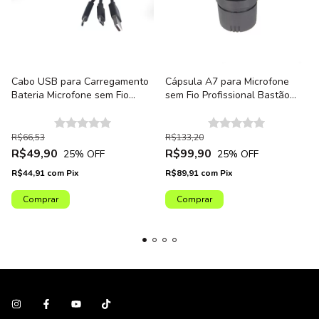
Cabo USB para Carregamento
Cápsula A7 para Microfone
Bateria Microfone sem Fio
sem Fio Profissional Bastão
Bastão Armer AX800HT
Armer AX800HT - Unidade
R$66,53
R$133,20
R$49,90
R$99,90
25
% OFF
25
% OFF
R$44,91
com
Pix
R$89,91
com
Pix