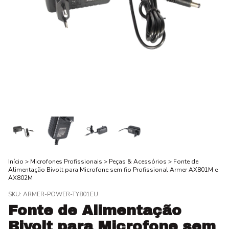
Início
>
Microfones Profissionais
>
Peças & Acessórios
>
Fonte de
Alimentação Bivolt para Microfone sem fio Profissional Armer AX801M e
AX802M
SKU:
ARMER-POWER-TY801EU
Fonte de Alimentação
Bivolt para Microfone sem