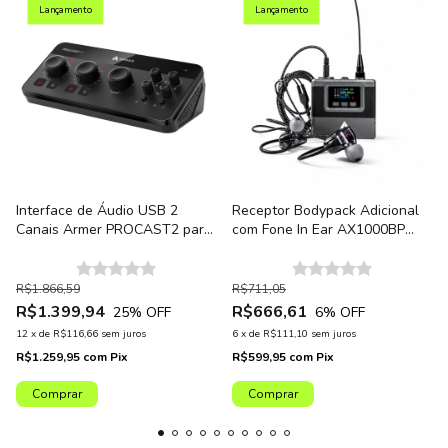
Lançamento
Lançamento
Interface de Áudio USB 2
Receptor Bodypack Adicional
Canais Armer PROCAST2 para
com Fone In Ear AX1000BP
Podcast, Live, Criação de
para Retorno de Palco Armer
Conteúdo
AX1000IEM
R$1.866,59
R$711,05
R$1.399,94
R$666,61
25
% OFF
6
% OFF
12
x
de
R$116,66
sem juros
6
x
de
R$111,10
sem juros
R$1.259,95
com
Pix
R$599,95
com
Pix