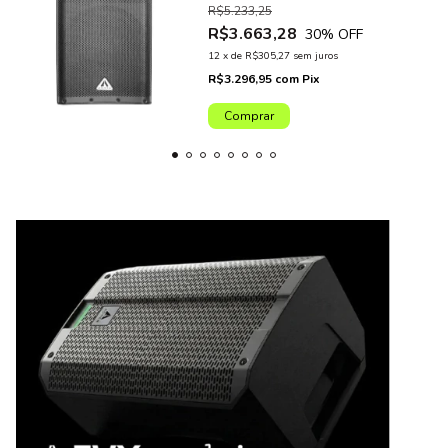
R$5.233,25
R$3.663,28
30
% OFF
12
x
de
R$305,27
sem juros
R$3.296,95
com
Pix