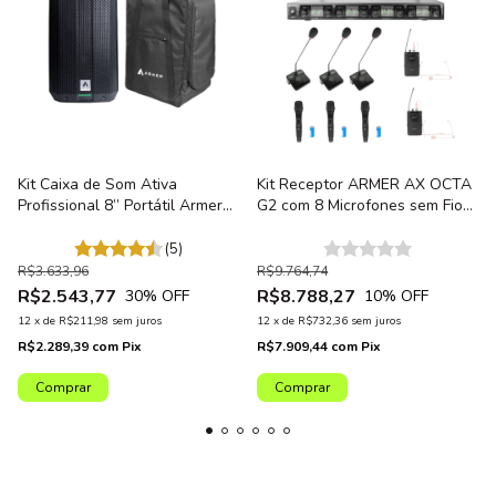
Kit Caixa de Som Ativa
Kit Receptor ARMER AX OCTA
Profissional 8” Portátil Armer
G2 com 8 Microfones sem Fio
EVX8GO 240W Bluetooth c/
Profissional
Bateria + Capa/Bag
(5)
R$3.633,96
R$9.764,74
R$2.543,77
R$8.788,27
30
% OFF
10
% OFF
12
x
de
R$211,98
sem juros
12
x
de
R$732,36
sem juros
R$2.289,39
com
Pix
R$7.909,44
com
Pix