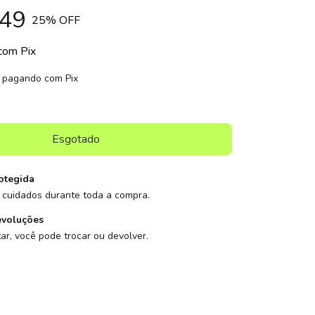
49
25
% OFF
com
Pix
pagando com Pix
otegida
cuidados durante toda a compra.
evoluções
ar, você pode trocar ou devolver.