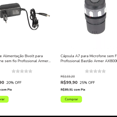
e Alimentação Bivolt para
Cápsula A7 para Microfone sem F
ne sem fio Profissional Armer
Profissional Bastão Armer AX800
M e AX802M
Unidade
R$133,20
90
R$99,90
20
% OFF
25
% OFF
1
com
Pix
R$89,91
com
Pix