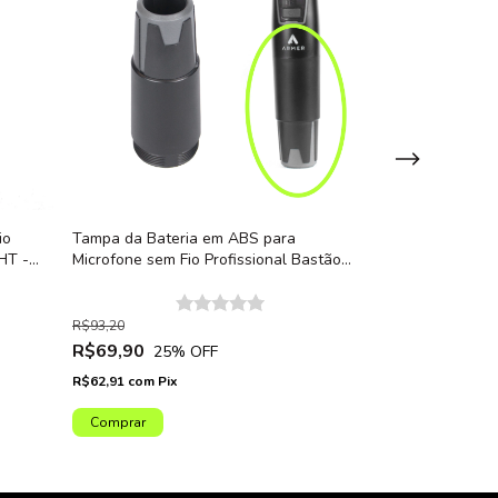
io
Tampa da Bateria em ABS para
Globo Metálico 
HT -
Microfone sem Fio Profissional Bastão
Profissional B
Armer AX800HT - Unidade
Unidade
R$93,20
R$123,75
R$69,90
R$99,00
25
% OFF
20
%
R$62,91
com
Pix
R$89,10
com
Pix