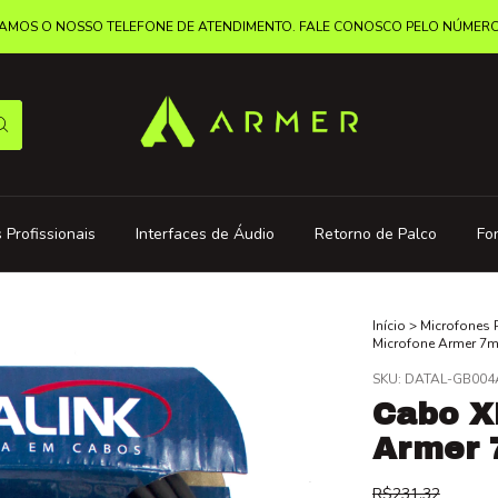
MOS O NOSSO TELEFONE DE ATENDIMENTO. FALE CONOSCO PELO NÚMERO: 
 Profissionais
Interfaces de Áudio
Retorno de Palco
Fo
Início
>
Microfones 
Microfone Armer 7m
SKU:
DATAL-GB004
Cabo X
Armer 
R$231,32