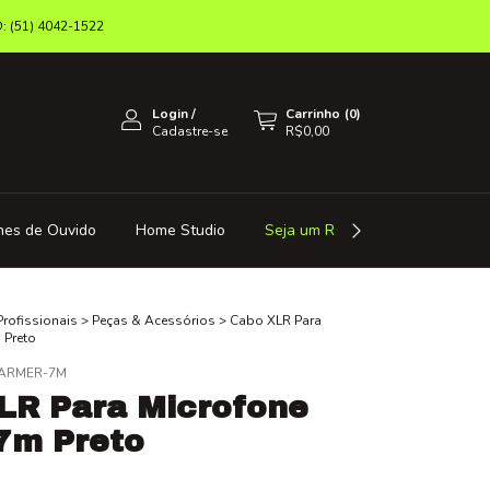
(51) 4042-1522
Login
/
Carrinho
(
0
)
Cadastre-se
R$0,00
nes de Ouvido
Home Studio
Seja um Revendedor
Octa 
Profissionais
>
Peças & Acessórios
>
Cabo XLR Para
 Preto
ARMER-7M
LR Para Microfone
7m Preto