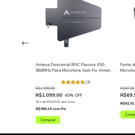
ra Microfone
Antena Direcional BNC Passiva 450-
Fonte d
la Armer
960MHz Para Microfone Sem Fio Armer
Microfo
LPDA
AX801
(3)
R$1.999,90
R$87,81
R$1.099,00
R$69,
45
% OFF
10
x
de
R$109,90
sem juros
R$62,9
R$989,10
com
Pix